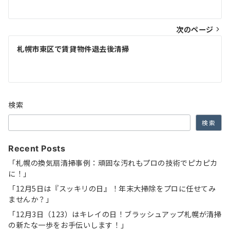
ナ
次のページ
ビ
ゲ
札幌市東区で賃貸物件退去後清掃
ー
シ
ョ
検索
ン
検索
Recent Posts
「札幌の換気扇清掃事例：頑固な汚れもプロの技術でピカピカ
に！」
「12月5日は『スッキリの日』！年末大掃除をプロに任せてみ
ませんか？」
「12月3日（123）はキレイの日！ブラッシュアップ札幌が清掃
の新たな一歩をお手伝いします！」