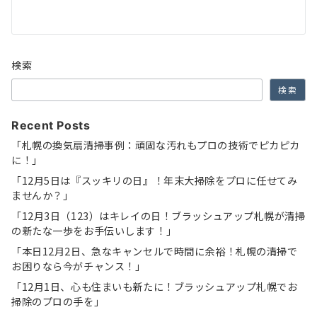
ー
シ
ョ
検索
ン
検索
Recent Posts
「札幌の換気扇清掃事例：頑固な汚れもプロの技術でピカピカ
に！」
「12月5日は『スッキリの日』！年末大掃除をプロに任せてみ
ませんか？」
「12月3日（123）はキレイの日！ブラッシュアップ札幌が清掃
の新たな一歩をお手伝いします！」
「本日12月2日、急なキャンセルで時間に余裕！札幌の清掃で
お困りなら今がチャンス！」
「12月1日、心も住まいも新たに！ブラッシュアップ札幌でお
掃除のプロの手を」