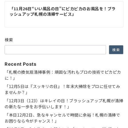
ゲ
「11月26日“いい風呂の日”にピカピカのお風呂を！ブラ
ッシュアップ札幌の清掃サービス」
ー
シ
ョ
検索
ン
検索
Recent Posts
「札幌の換気扇清掃事例：頑固な汚れもプロの技術でピカピカ
に！」
「12月5日は『スッキリの日』！年末大掃除をプロに任せてみ
ませんか？」
「12月3日（123）はキレイの日！ブラッシュアップ札幌が清掃
の新たな一歩をお手伝いします！」
「本日12月2日、急なキャンセルで時間に余裕！札幌の清掃で
お困りなら今がチャンス！」